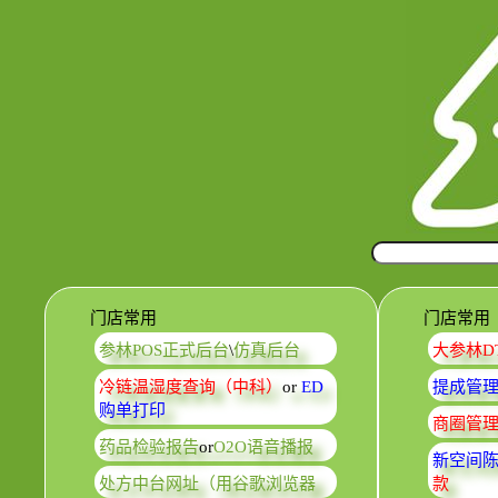
门店常用
门店常用
参林POS正式后台
\
仿真后台
大参林D
冷链温湿度查询（中科）
or
ED
提成管理
购单打印
商圈管
药品检验报告
or
O2O语音播报
新空间
处方中台网址（用谷歌浏览器
款