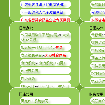
门店处方打印（谷歌浏览器）
好易联
>>一般纳税人电子发票系统
程医橙
广东省智慧食药监企业专属网页
安徽省电
日常办公
日常办公
公司常用软件下载(内网)
or
大参
云存储
or
林OA系统
微信订
报表统一可视化平台
or
参课
中药预
表哥报表平台
or
大参林合同系
药监上
查询系统
or
查询系统（内网）
短信系
BI报表系统
DTP特
办证系统
执业药
ERP入口
or
EBS入口
or
BIP入口
门店常用
财务专用
英克POS系统学习
银联商