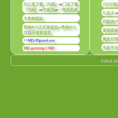
办公室下载（内网）
or
门店下载
兴E付商
（内网）
or
中医馆
or
>>物资系统
礼品卡
o
大参林网址
药联商
参林POS正式安装包
--
参林POS
美团商
仿真环境安装包
翼支付
>>MD-IPguard.exe
资金平
MD-gaiming.CMD
©2024-202